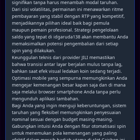
signifikan tanpa harus menambah modal taruhan.
Dari sisi volatilitas, permainan ini menawarkan ritme
pembayaran yang stabil dengan RTP yang kompetitif,
menjadikannya pilihan ideal baik bagi pemula
maupun pemain profesional. Strategi pengelolaan
saldo yang tepat di idgaruda138 akan membantu Anda
memaksimalkan potensi pengembalian dari setiap
spin yang dilakukan.
Keunggulan teknis dari provider JILI memastikan
bahwa transisi antar layar berjalan mulus tanpa lag,
bahkan saat efek visual ledakan koin sedang terjadi.
Optimasi mobile yang sempurna memungkinkan Anda
mengejar kemenangan besar kapan saja dan di mana
saja melalui browser smartphone Anda tanpa perlu
mengunduh aplikasi tambahan.
Bagi Anda yang ingin menguji keberuntungan, sistem
taruhan yang fleksibel memungkinkan penyesuaian
nominal sesuai dengan budget masing-masing.
Gabungkan intuisi Anda dengan fitur otomatisasi spin
untuk menemukan pola kemenangan yang paling
efektif dalam meraih hadiah utama di slot Caishen ini.