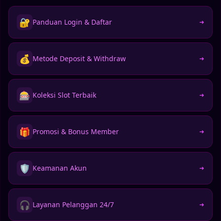
🔐
Panduan Login & Daftar
➜
💰
Metode Deposit & Withdraw
➜
🎰
Koleksi Slot Terbaik
➜
🎁
Promosi & Bonus Member
➜
🛡️
Keamanan Akun
➜
🎧
Layanan Pelanggan 24/7
➜