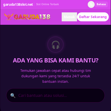
garuda138slot.net
Slot Online Terbaik
Bahasa
Masuk
Daftar Sekarang
🎧
ADA YANG BISA KAMI BANTU?
Temukan jawaban cepat atau hubungi tim
dukungan kami yang tersedia 24/7 untuk
bantuan instan.
🔍