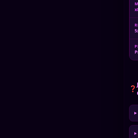
M
x
R
5
P
P
❓