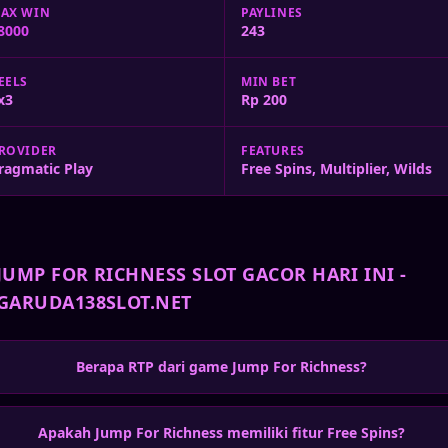
AX WIN
PAYLINES
8000
243
EELS
MIN BET
x3
Rp 200
ROVIDER
FEATURES
ragmatic Play
Free Spins, Multiplier, Wilds
JUMP FOR RICHNESS SLOT GACOR HARI INI -
GARUDA138SLOT.NET
Berapa RTP dari game Jump For Richness?
Apakah Jump For Richness memiliki fitur Free Spins?