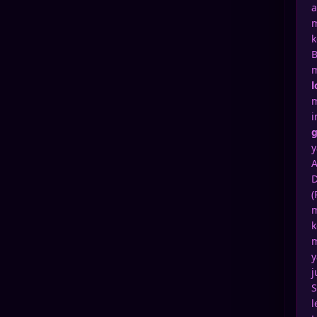
a
m
k
B
m
l
m
i
g
y
A
D
(
m
k
m
y
j
S
l