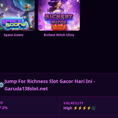
Space Goonz
Richest Witch Ultra
Jump For Richness Slot Gacor Hari Ini -
⚙️
Garuda138slot.net
TP
VOLATILITY
7.2%
High ⚡⚡⚡⚡🌑