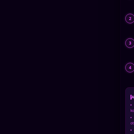
2
3
4
A
k
ot