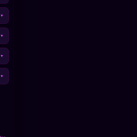
▼
▼
▼
▼